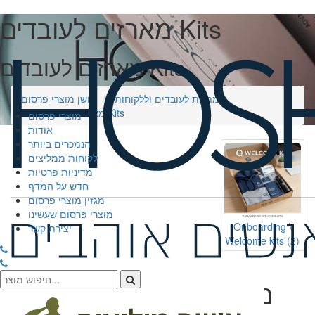
מארזים לעובדים Kits
מארזים לעובדים Kits
מתנות לעובדים וללקוחות
חושן מוצרי פרסום
מארזים לעובדים Kits
מוצרי פרסום
אודות
הנמכרים ביותר
לקוחות ממליצים
מדיניות פרטיות
חדש על המדף
מגזין מוצרי פרסום
מוצרי פרסום שעשינו
Onboarding \
יצירת קשר
Welcome kits
(2)
מארזי אונבורדינג: ברוכים