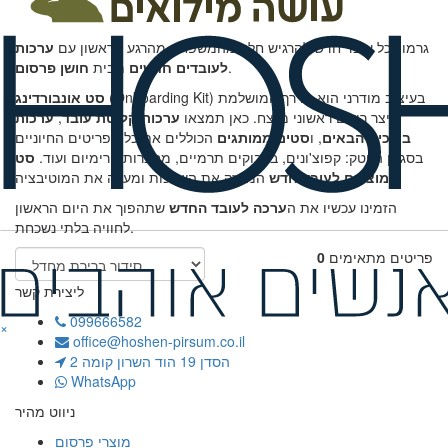
הבאים לצוות!
גרמו לכל עובד חדש להרגיש חלק מהמשפחה מהרגע הראשון עם
ערכות
.
לעובדים חדשים
מבית
חושן פרסום
(Onboarding Kit) בעיצוב מודרני הוא הדרך המושלמת
סט אונבורדינג
לייצר רושם ראשוני מנצח.
כאן תמצאו
ערכות קליטת עובד
,
ערכות
ברוכים הבאים
,
ו
סטים ממותגים
הכוללים את כל הפריטים החיוניים
בסגנון הייטק:
קפוצ'ונים,
בקבוקים תרמיים,
מחברות פרימיום ועוד.
סט
המחזק את השייכות ומעלה את המוטיבציה!
מוצרים לעובד חדש
הזמינו עכשיו את ה
ערכה לעובד החדש
שתהפוך את היום הראשון
לחוויה בלתי נשכחת.
פריטים מתאימים
0
ליצירת קשר
099666582
×
office@hoshen-pirsum.co.il
הסדן 19 הוד השרון קומה 2
WhatsApp
ניווט מהיר
מוצרי פרסום