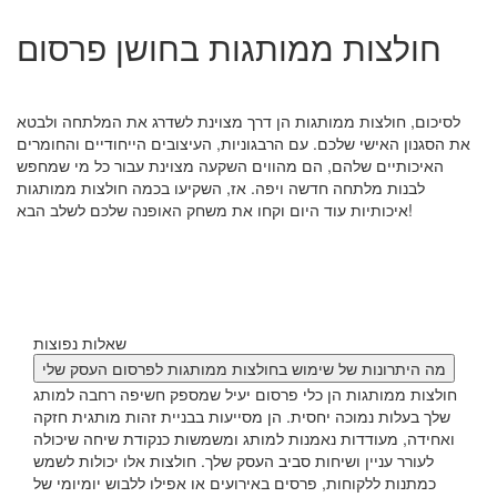
חולצות ממותגות בחושן פרסום
לסיכום, חולצות ממותגות הן דרך מצוינת לשדרג את המלתחה ולבטא
את הסגנון האישי שלכם. עם הרבגוניות, העיצובים הייחודיים והחומרים
האיכותיים שלהם, הם מהווים השקעה מצוינת עבור כל מי שמחפש
לבנות מלתחה חדשה ויפה. אז, השקיעו בכמה חולצות ממותגות
איכותיות עוד היום וקחו את משחק האופנה שלכם לשלב הבא!
שאלות נפוצות
מה היתרונות של שימוש בחולצות ממותגות לפרסום העסק שלי
חולצות ממותגות הן כלי פרסום יעיל שמספק חשיפה רחבה למותג
שלך בעלות נמוכה יחסית. הן מסייעות בבניית זהות מותגית חזקה
ואחידה, מעודדות נאמנות למותג ומשמשות כנקודת שיחה שיכולה
לעורר עניין ושיחות סביב העסק שלך. חולצות אלו יכולות לשמש
כמתנות ללקוחות, פרסים באירועים או אפילו ללבוש יומיומי של