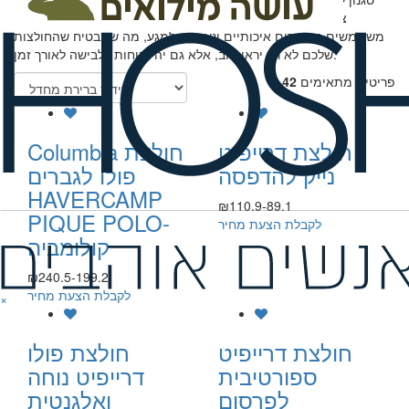
צבעים וגדלים, כך שניתן להתאימן לכל קהל יעד ולכל אירוע. אנו
משתמשים בחומרים איכותיים ונעימים למגע, מה שמבטיח שהחולצות
שלכם לא רק יראו טוב, אלא גם יהיו נוחות ללבישה לאורך זמן.
פריטים מתאימים
42
חולצת דרייפיט
Columbia חולצת
נייק להדפסה
פולו לגברים
HAVERCAMP
₪110.9-89.1
PIQUE POLO-
לקבלת הצעת מחיר
קולומביה
₪240.5-199.2
לקבלת הצעת מחיר
×
חולצת דרייפיט
חולצת פולו
ספורטיבית
דרייפיט נוחה
לפרסום
ואלגנטית