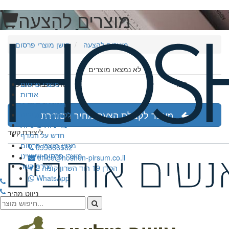
מוצרים להצעה
מוצרים להצעה
חושן מוצרי פרסום
לא נמצאו מוצרים
0
₪
מוצרי פרסום
סה"כ עבור ההצעה
אודות
הנמכרים ביותר
מעבר לקבלת הצעת מחיר מסודרת
לקוחות ממליצים
מדיניות פרטיות
ליצירת קשר
חדש על המדף
מגזין מוצרי פרסום
099666582
מוצרי פרסום שעשינו
office@hoshen-pirsum.co.il
יצירת קשר
הסדן 19 הוד השרון קומה 2
WhatsApp
ניווט מהיר
מוצרי פרסום
המדריך המקיף למוצרי פרסום