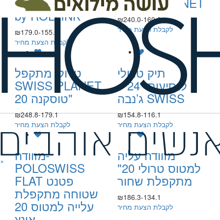
SWISS PLANET
בעולם 21' FLEX
by ROLLINK
₪240.0-160.0
לקבלת הצעת מחיר
₪179.0-155.7
לקבלת הצעת מחיר
תיק טרולי
טרולי מתקפל
לנסיעות “24 –
SWISS PLANET
ג’נבה SWISS
טוסקנה 20"
₪248.8-179.1
₪154.8-116.1
לקבלת הצעת מחיר
לקבלת הצעת מחיר
מזוודה עליה
מזוודה-
×
למטוס טרולי 20"
POLOSWISS
מתקפלת שחור
FLAT פטנט
שטוחה מתקפלת
₪186.3-134.1
עלייה למטוס 20
לקבלת הצעת מחיר
אינץ