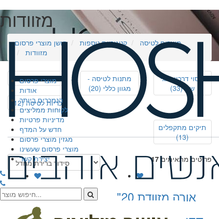
מזוודות
מוצרים לטיסה
קטגוריות נוספות
חושן מוצרי פרסום
מזוודות
כיסוי דרכון ותגי
מתנות לטיסה -
מזוודות
(17)
מוצרי פרסום
שם
(33)
מגוון כללי
(20)
אודות
הנמכרים ביותר
כריות לטיסה
(12)
לקוחות ממליצים
מדיניות פרטיות
תיקים מתקפלים
חדש על המדף
(13)
מגזין מוצרי פרסום
מוצרי פרסום שעשינו
יצירת קשר
פריטים מתאימים
17
אורה מזוודת 20"
מזוודת עליה
קלה לנשיאה
למטוס הדקה