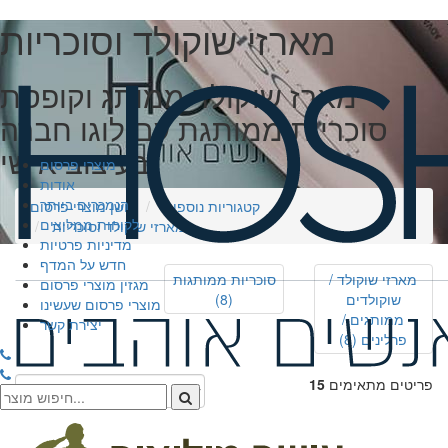
מארזי שוקולד וסוכריות
מארז שוקולד ממותג וקופסת
סוכריות ממותגת עם לוגו חברה
בעיצוב אישי
מוצרי פרסום
אודות
הנמכרים ביותר
קטגוריות נוספות
חושן מוצרי פרסום
לקוחות ממליצים
מארזי שוקולד וסוכריות
מדיניות פרטיות
חדש על המדף
מארזי שוקולד /
סוכריות ממותגות
מגזין מוצרי פרסום
שוקולדים
(8)
מוצרי פרסום שעשינו
ממותגים /
יצירת קשר
פרלינים
(8)
פריטים מתאימים
15