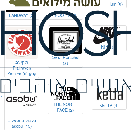
black+blum
(0)
LANDWAY
(2)
ROOT 7
(2)
NIKE
(1)
הרשל Herschel
תיקי גב
(2)
Fjallraven
Kanken קנקן
(0)
×
THE NORTH
KETTA
(4)
FACE
(2)
בקבוקים וספלים
asobu
(15)