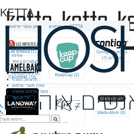
KETTA
KETTA
מותגים
חושן מוצרי פרסום
מוצרי פרסום
Les artistes
(1)
Contigo בקבוקים
אודות
וספלים
(7)
הנמכרים ביותר
לקוחות ממליצים
מדיניות פרטיות
KeepCup
(2)
Camelbak
(16)
חדש על המדף
מגזין מוצרי פרסום
מוצרי פרסום שעשינו
יצירת קשר
black+blum
(0)
LANDWAY
(2)
ROOT 7
(2)