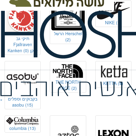
NIKE
(1)
הרשל Herschel
תיקי גב
(2)
Fjallraven
Kanken קנקן
(0)
THE NORTH
KETTA
(4)
FACE
(2)
בקבוקים וספלים
×
asobu
(15)
columbia
(13)