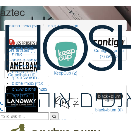
aztec
aztec
מותגים
חושן מוצרי פרסום
מוצרי פרסום
Les artistes
(1)
Contigo בקבוקים
אודות
וספלים
(7)
הנמכרים ביותר
לקוחות ממליצים
מדיניות פרטיות
KeepCup
(2)
Camelbak
(16)
חדש על המדף
מגזין מוצרי פרסום
מוצרי פרסום שעשינו
יצירת קשר
black+blum
(0)
LANDWAY
(2)
ROOT 7
(2)