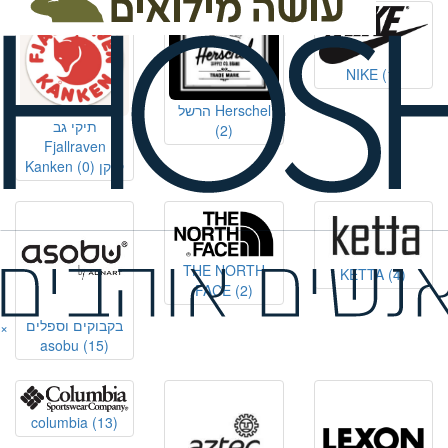
NIKE
(1)
הרשל Herschel
תיקי גב
(2)
Fjallraven
Kanken קנקן
(0)
THE NORTH
KETTA
(4)
FACE
(2)
בקבוקים וספלים
×
asobu
(15)
columbia
(13)