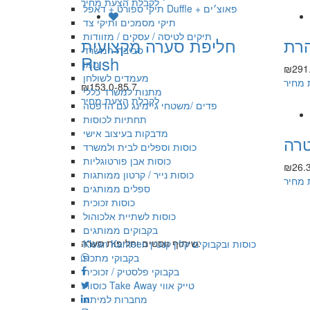
לקבלת הצעת מחיר
תיקי ספורט + דאפל Duffle + פאוצ׳ים
תיקי מסמכים ותיקי צד
תיקים לטיסה / עסקים / מזוודות
הרת
חליפת סערה מקצועית
סביבת המשרד
Rush
ממו
₪291.
מעמדים לשולחן
 מחיר
₪153.0-85.7
מתנות למשרד כללי
לקבלת הצעת מחיר
פדים /משטחי גיימינג עם הדפסה
תחתיות לכוסות
מדבקות בעיצוב אישי
טרה
כוסות וספלים לבית ולמשרד
כוסות אבן פורטוגליות
₪26.3
כוסות נייר / קרטון ממותגות
 מחיר
ספלים ממותגים
כוסות זכוכית
כוסות לשתיית אלכוהול
בקבוקים ממותגים
שיתוף ווסטים וחליפות סערה:
Klean Kanteen כוסות ובקבוקים קלין קנטין
בקבוקי מתכת
בקבוקי פלסטיק / זכוכית
כוסות Take Away טייק אווי
מחברות למיתוג