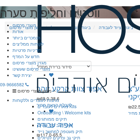
ווסטים וחליפות סערה
מוצרי פרסום
ביגוד וציוד לעבודה
ביגוד-כובעים-טקסטיל
חושן מוצרי פרסום
אודות
הנמכרים ביותר
לקוחות ממליצים
מדיניות פרטיות
חדש על המדף
מגזין מוצרי פרסום
מוצרי פרסום שעשינו
יצירת קשר
09-9666582
ע"צ
אפוד צוות קרקע זוהר
מגזין מוצרי פרסום
קני
₪69.0-38.6
מתנות לעובדים וללקוחות
לקבלת הצעת מחיר
מארזים לעובדים Kits
₪22.5
Onboarding \ Welcome kits
 מחיר
תיקים ממותגים
אפוד עבודה
תיקי הגב הכי שווים
תיק מעטפה למחשב נייד
₪117.0-65.5
תיקי גב ותיקים לטיולים