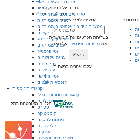
מחברות בעיצוב אישי
תודה על הדירוג, דירגת:
טכנולוגיה
מדרגים:
2
ממוצע:
5
גאדג'טים וטכנולוגיה - כללי
ת נבחרות
הרשמה למבצעים ועדכונים
אוזניות ממותגות
מטענים ניידים / אלחוטיים ממותגים
ות
רמקולים
ת
בשליחת הפרטים את/ה מאשר/ת
דיסק און קי ממותג
ת
את
מדיניות הפרטיות
של האתר
עטים ממותגים
ם
עטי פלסטיק
ם
שלח »
עטים אקולוגיים
ם
עטי מתכת
עקבו אחרינו ברשתות
עטי יוקרה
עטי יודאיקה
קופסאות לעטים
קטגוריות נוספות
קטגוריות נוספות - כללי
מתנות לבית
הקנייה מאובטחת בתקן
ספורט
קוסמטיקה
מתנות למטבח
כלי עבודה
ארנקים
מוצרי חיטוי והיגיינה