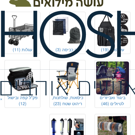
(23)
על האש
(19)
שק כביסה
(3)
עגלות
(11)
ביגוד ואביזרים
כיסאות, שולחנות,
פק"ל קפה ובישול
×
לטיולים
(46)
ריהוט שטח
(23)
(12)