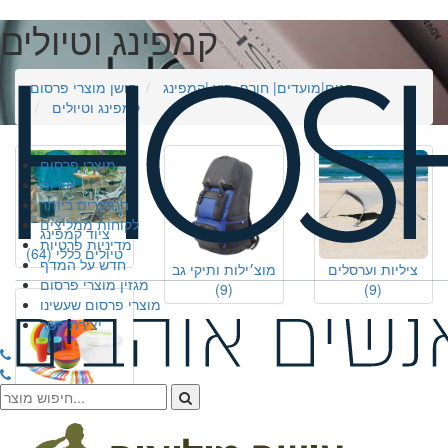
קמפינג וטיולים
חגים|מועדים| חורף+קיץ |קמפינג
חושן מוצרי פרסום
קמפינג וטיולים
מוצרי פרסום
אודות
הנמכרים ביותר
לקוחות ממליצים
ציוד קמפינג
מדיניות פרטיות
טיולים כללי
(64)
חדש על המדף
ציליות וערסלים
מוצ׳ילות ותיקי גב
מגזין מוצרי פרסום
(9)
(9)
מוצרי פרסום שעשינו
יצירת קשר
קופסאות אוכל
וכלים רב פעמיים