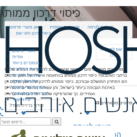
כיסוי דרכון ממותג
מוצרים לטיסה
קטגוריות נוספות
חושן מוצרי פרסום
כיסוי דרכון ותגי שם
תג שם למזוודה
מוצרי פרסום
(16)
אודות
הנמכרים ביותר
לקוחות ממליצים
מחפשים מוצר פרסום שימושי שיעזור לכם להפיץ את המותג שלכם
מדיניות פרטיות
ברחבי הגלובוס? כיסוי דרכון ממותג בהתאמה אישית של חושן פרסום
חדש על המדף
הם הפתרון המושלם עבורכם. כיסוי ממותג לדרכון של חושן פרסום הן
מגזין מוצרי פרסום
באיכות הגבוהה ביותר בישראל, והן עשויות מחומרים איכותיים
מוצרי פרסום שעשינו
ועמידים. כך שהגרפיקה שלכם תהיה בולטת וברורה.
יצירת קשר
פריטים מתאימים
33
מארז לטיסה
כיסוי דרכון בד עם
הכולל 5 מוצרים
RFID