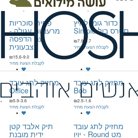
כדור גומי לחיץ
פחית סוכריות
Simple סטרס בול
מרעננות עגולה -
עם הדפסה
₪7.9-5.7
צבעונית
לקבלת הצעת מחיר
₪15.6-9.0
לקבלת הצעת מחיר
מחזיק לתג עובד
מחזיק לתג עובד
Office
Bob
₪5.9-3.6
₪2.5-1.6
×
לקבלת הצעת מחיר
לקבלת הצעת מחיר
מחזיק לתג עובד
תיק אלבד קטן
יויו - Round מט
ידית מובנת