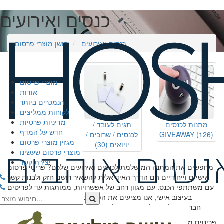
כנסים ואירועים
כנסים ואירועים
חושן מוצרי פרסום
מוצרי פרסום
אודות
הנמכרים ביותר
לקוחות ממליצים
מדיניות פרטיות
מתנות לכנסים
תגים לעובד /
חדש על המדף
(126)
GIVEAWAY
לכנסים / שרוכים /
מגזין מוצרי פרסום
יויואים
(30)
מוצרי פרסום שעשינו
יצירת קשר
מחפשים את המתנה המושלמת לכנסים ואירועים שלכם? פריטי פרסום
אישיים וייחודיים הם הדרך האידיאלית להשאיר רושם חזק ולבנות קשר
עם משתתפי הכנס. עם מגוון רחב של אפשרויות, ממותגות עד לפריטים
בעיצוב אישי, אנו מציעים את הפתרונות המושלמים להבליט את
חברתכם ולגרום למשתתפים לזכור את האירוע שלכם לאורך זמן רב
פריטים מתאימים
28