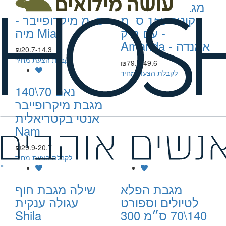
מגבת חוף עגולה
מגבת פנים 50\90
קוטר 150 ס״מ
ס״מ מיקרופייבר -
עם תיק -
מיה Mia
Amanda - אמנדה
₪20.7-14.3
לקבלת הצעת מחיר
₪79.7-49.6
לקבלת הצעת מחיר
נאם 70\140
מגבת מיקרופייבר
אנטי בקטריאלית
Nam
₪29.9-20.7
לקבלת הצעת מחיר
×
מגבת הפלא
שילה מגבת חוף
לטיולים וספורט
עגולה ענקית
140\70 ס״מ 300
Shila