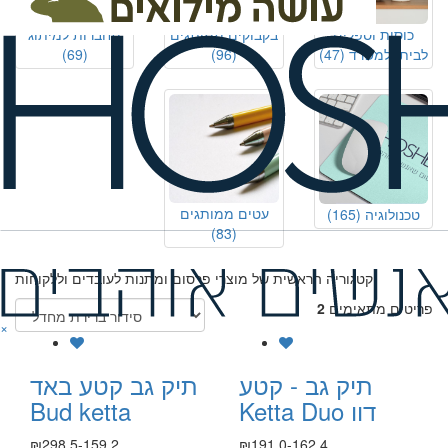
כוסות וספלים
בקבוקים ממותגים
מחברות למיתוג
לבית ולמשרד
(47)
(96)
(69)
עטים ממותגים
טכנולוגיה
(165)
(83)
קטגוריה הראשית של מוצרי פרסום ומתנות לעובדים וללקוחות.
פריטים מתאימים
2
×
תיק גב - קטע
תיק גב קטע באד
Ketta Duo דוו
Bud ketta
₪298.5-159.2
₪191.0-162.4