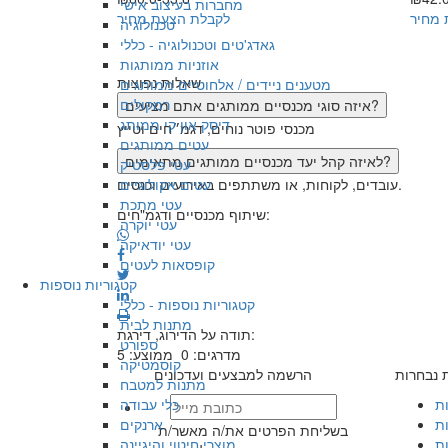
מחברות בעיצוב אישי
 מחיר
לקבלת הצעת מחיר
טכנולוגיה
גאדג'טים וטכנולוגיה - כללי
אוזניות ממותגות
שאלות נפוצות
מטענים ניידים / אלחוטיים ממותגים
רמקולים
איזה סוגי מכנסיים ממותגים אתם מציעים?
דיסק און קי ממותג
מכנסי פוטר נוחים, דגמ״חים וטייץ
עטים ממותגים
לאיזה קהל יעד מכנסיים ממותגים מתאימים?
עטי פלסטיק
עובדים, לקוחות, או משתתפים באירועים וכנסים.
עטים אקולוגיים
עטי מתכת
שיתוף מכנסיים ודגמ"חים:
עטי יוקרה
עטי יודאיקה
קופסאות לעטים
קטגוריות נוספות
קטגוריות נוספות - כללי
מתנות לבית
תודה על הדירוג, דירגת:
ספורט
מדרגים:
0
ממוצע:
5
קוסמטיקה
ת נבחרות
הרשמה למבצעים ועדכונים
מתנות למטבח
ות
כלי עבודה
ת
ארנקים
בשליחת הפרטים את/ה מאשר/ת
ת
מוצרי חיטוי והיגיינה