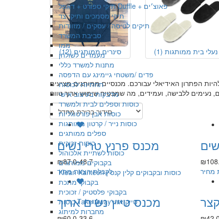
תיקי ספורט + דאפל Duffle + פאוצ׳ים
תיקי מסמכים ותיקי צד
תיקים לטיסה / עסקים / מזוודות
סביבת המשרד
ממו
נעלי בית ממותגות
(1)
סינרים ממותגים
(12)
מעמדים לשולחן
מתנות למשרד כללי
פדים /משטחי גיימינג עם הדפסה
ות הפתרון האידיאלי עבורכם. מכנסיים ממותגים מציעים
תחתיות לכוסות
מדבקות בעיצוב אישי
כוסות וספלים לבית ולמשרד
כוסות אבן פורטוגליות
כוסות נייר / קרטון ממותגות
ספלים ממותגים
שים
מכנס פרנץ טרי נשים
כוסות זכוכית
כוסות לשתיית אלכוהול
₪87.0-48.7
₪108.
בקבוקים ממותגים
 מחיר
לקבלת הצעת מחיר
Klean Kanteen כוסות ובקבוקים קלין קנטין
בקבוקי מתכת
בקבוקי פלסטיק / זכוכית
קצר
מכנס טייץ נשים ארוך
כוסות Take Away טייק אווי
מחברות למיתוג
₪60.0-33.6
₪42.0