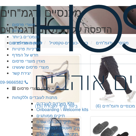
מכנסיים ודגמ"חים
מוצרי פרסום
הדפסה על מכנסיים ודגמ"חים
אודות
הנמכרים ביותר
מכנסיים ודגמ"חים
ביגוד-כובעים-טקסטיל
לקוחות ממליצים
חושן מוצרי פרסום
מדיניות פרטיות
חדש על המדף
מגזין מוצרי פרסום
מוצרי פרסום שעשינו
יצירת קשר
09-9666582
מגזין מוצרי פרסום
מתנות לעובדים וללקוחות
מארזים לעובדים Kits
מכנסיים ודגמ"חים
(6)
ביגוד וציוד לעבודה
(15)
Onboarding \ Welcome kits
תיקים ממותגים
תיקי הגב הכי שווים
תיק מעטפה למחשב נייד
תיקי גב ותיקים לטיולים