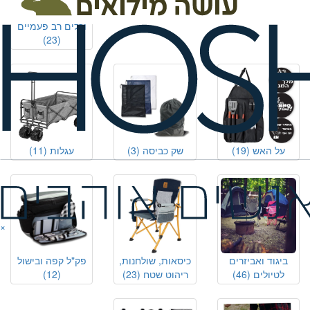
קופסאות אוכל
וכלים רב פעמיים
(23)
על האש
(19)
שק כביסה
(3)
עגלות
(11)
×
ביגוד ואביזרים
כיסאות, שולחנות,
פק"ל קפה ובישול
לטיולים
(46)
ריהוט שטח
(23)
(12)