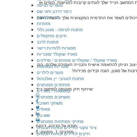
ת המחשב הנייד שלך לעתים קרובות לפגישות, כנסים או
מוצרים לטיסה
כיסוי דרכון ותגי שם
כריות לטיסה
 שיכולים לשפר את התדמית המקצועית שלך ולעשות רושם
מזוודות
מתנות לטיסה - מגוון כללי
תיקים מתקפלים
מתנות לרכב
מסגרות ללוחיות רישוי
מארזי שוקולד וסוכריות
מארזי שוקולד / שוקולדים ממותגים / פרלינים
יצוב הניתן להתאמה אישית והבנייה העמידה שלהם, הם
סוכריות ממותגות
ות של סגנון, הגנה וקידום מכירות!
מוצרים לילדים
מתנות לאוהבי יין ואלכוהול
פותחנים ממותגים
שיתוף תיק מעטפה למחשב נייד:
קופסאות / מארזים
משחקים ממותגים
משחקי חשיבה
פאזלים
שש-בש
מחזיקי מפתחות ממותגים
תודה על הדירוג, דירגת:
ציוד טקטי לחיילים וכוחות הבטחון
מדרגים:
1
ממוצע:
5
תיקים לחיילים וכוחות הבטחון