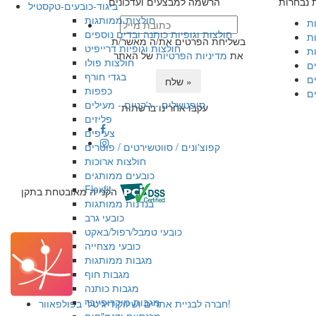
ת נבחרות
הרשמה למבצעים ועדכונים
ביגוד-כובעים-טקסטיל
חולצות ממותגות
ות
חולצות וגופיות כותנה ובדים נוספים
ת
בשליחת הפרטים את/ה מאשר/ת
חולצות וגופיות דרייפיט
ת
את
מדיניות הפרטיות
של האתר
חולצות פולו
ם
בגדי חורף
ם
שלח »
כפפות
ם
סופטשלים - ג'קטים - מעילים
עקבו אחרינו ברשתות
פליזים
צעיפים
קפוצ'ונים / סווטשירטים / פוטרים
חולצות ארוכות
כובעים ממותגים
Flexfit
הקנייה מאובטחת בתקן
בנדנות ממותגות
כובעי גרב
כובעי טמבל/רפול/באקט
כובעי מצחייה
מגבות ממותגות
מגבות חוף
מגבות כותנה
מגבות מיקרופייבר
חברה לבניית אתרים ושיווק דיגיטלי בפולפאוור!