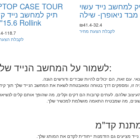
ק למחשב נייד עשוי
PTOP CASE TOUR
מבד ניאופרן- שילה
תיק למחשב נייד ק
15.6" של Rollink
₪41.4-32.4
לקבלת הצעת מחיר
4-118.7
לקבלת הצעת
לשמור על המחשב הנייד שלך עם תיקי מעטפה ממותגים:
נאי. עם זאת, הם יכולים להיות שבירים ודורשים הגנה.
עיה זו, ומספקים דרך בטוחה ומאובטחת לשאת את המחשב הנייד שלך תוך קיד
 העיצוב שלהם. לעתים קרובות הם דקים וקלים, מה שהופך אותם קלים לנשי
ד שונים, מה שמבטיח התאמה מושלמת למכשיר שלך.
מתנת קד"מ
ייד מציעים גם הזדמנות ייחודית לקדם את המותג שלך.