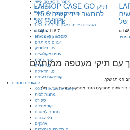
מחברות בעיצוב אישי
LA
LAPTOP CASE GO תיק
טכנולוגיה
שיח
למחשב נייד קשיח 15.6"
גאדג'טים וטכנולוגיה - כללי
של Rollink
אוזניות ממותגות
מטענים ניידים / אלחוטיים ממותגים
רמקולים
₪148.4-118.7
₪148.
דיסק און קי ממותג
 מחיר
לקבלת הצעת מחיר
עטים ממותגים
עטי פלסטיק
עטים אקולוגיים
עטי מתכת
עטי יוקרה
עטי יודאיקה
קופסאות לעטים
ום המותג שלך.
קטגוריות נוספות
אה תוך שהם מספקים הגנה מספקת למחשב הנייד שלך.
קטגוריות נוספות - כללי
מתנות לבית
ספורט
קוסמטיקה
מתנות למטבח
כלי עבודה
ארנקים
מוצרי חיטוי והיגיינה