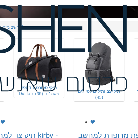
תיק מעטפה למחשב נייד
תיקי ספורט + דאפל
תיקי גב ותיקים לטיולים
Duffle + פאוצ׳ים
(39)
(45)
ת מרופדת למחשב
תיק צד למחשב by