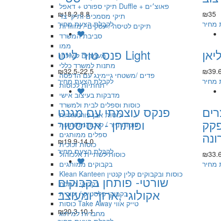
תיקי ספורט + דאפל Duffle + פאוצ׳ים
₪18.2-8.8
₪35
תיקי מסמכים ותיקי צד
 מחיר
לקבלת הצעת מחיר
תיקים לטיסה / עסקים / מזוודות
סביבת המשרד
ממו
פנס טור לייט Light
מעמדים לשולחן
מתנות למשרד כללי
₪32.5-22.5
₪39.6
פדים /משטחי גיימינג עם הדפסה
 מחיר
לקבלת הצעת מחיר
תחתיות לכוסות
מדבקות בעיצוב אישי
כוסות וספלים לבית ולמשרד
רים
פנקס עוצמתי עם מגנט
כוסות אבן פורטוגליות
פקק
ופותחן - אסיסטור
כוסות נייר / קרטון ממותגות
ונה
ספלים ממותגים
₪19.9-14.0
כוסות זכוכית
לקבלת הצעת מחיר
₪33.6
כוסות לשתיית אלכוהול
 מחיר
בקבוקים ממותגים
Klean Kanteen כוסות ובקבוקים קלין קנטין
שורטי- פותחן בקבוקים
בקבוקי מתכת
אקולוגי ,ארוך ומעוצב
בקבוקי פלסטיק / זכוכית
כוסות Take Away טייק אווי
₪20.3-10.1
מחברות למיתוג