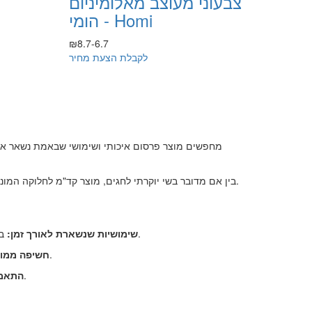
צבעוני מעוצב מאלומיניום
- הומי Homi
₪8.7-6.7
לקבלת הצעת מחיר
מחפשים מוצר פרסום איכותי ושימושי שבאמת נשאר אצ
בין אם מדובר בשי יוקרתי לחגים, מוצר קד"מ לחלוקה המונית בכנסים, או מזכרת מקורית ומרגשת לאורחים בחתונה – פותחן בקבוקים ממותג משאיר רושם אלגנטי ומלווה את המקבלים לאורך שנים.
בניגוד למוצרי נייר או גאדג'טים שנזרקים מהר, פותחן איכותי תמיד מוצא את מקומו במגירת המטבח, על הבר או במחזיק המפתחות.
שימושיות שנשארת לאורך זמן:
הלוגו שלכם נחשף לעין ברגעים הכי שמחים והכי קלילים – באירועים, הרמות כוסית, ארוחות שישי ומפגשים חברתיים.
חשיפה ממוש
המגוון הרחב מאפשר לכם לבחור בין פותחני כיס קטנים וזולים לחלוקה רחבה, לבין מארזים יוקרתיים לחגים.
התאמה