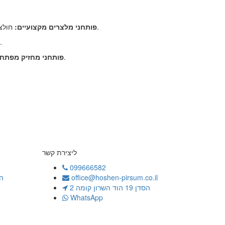
חולצי פקקים דו-שלביים (שתי קומות) באיכות פרימיום, המתאימים במיוחד ליקבים, מסעדות, חנויות יין וכמתנות חג יוקרתיות לעובדים.
פותחני מלצרים מקצועיים:
פותחני כיס שטוחים, קלים ונוחים, המושלמים כמתנה לאורחים באירועים, חתונות ומסיבות.
מוצר קד"מ קלאסי שמבטיח שהלוגו והפרטים של העסק שלכם ילכו עם הלקוח לכל מקום, צמוד לצרור המפתחות שלו.
פותחני מחזיק מפתחו
ליצירת קשר
099666582
office@hoshen-pirsum.co.il
ה
הסדן 19 הוד השרון קומה 2
WhatsApp