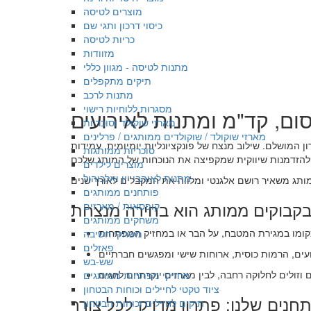
מוצרים לטיסה
כיסוי דרכון ותגי שם
כריות לטיסה
מזוודות
מתנות לטיסה - מגוון כללי
תיקים מתקפלים
מתנות לרכב
מסגרות ללוחיות רישוי
ום, קד"מ ומתנות לאירועים
מארזי שוקולד וסוכריות
מארזי שוקולד / שוקולדים ממותגים / פרלינים
המושלם. שילוב מנצח של פונקציונליות יומיומית, עמידות
סוכריות ממותגות
מוצרים לילדים
מתנות לאוהבי יין ואלכוהול
פותחנים ממותגים
קופסאות / מארזים
משחקים ממותגים
משחקי חשיבה
פאזלים
שש-בש
מחזיקי מפתחות ממותגים
ציוד טקטי לחיילים וכוחות הבטחון
חנים שלנו: פתרון מדויק לכל צורך
תיקים לחיילים וכוחות הבטחון