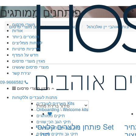
פותחנים ממותגים
מוצרי פרסום
מתנות לאוהבי יין ואלכוהול
קטגוריות נוספות
חושן מוצרי פרסום
אודות
הנמכרים ביותר
לקוחות ממליצים
מדיניות פרטיות
חדש על המדף
מגזין מוצרי פרסום
מוצרי פרסום שעשינו
יצירת קשר
09-9666582
מגזין מוצרי פרסום
מתנות לעובדים וללקוחות
מארזים לעובדים Kits
Onboarding \ Welcome kits
תיקים ממותגים
תיקי הגב הכי שווים
חיר
פותחן מלצרים קלאסי Set
תיק מעטפה למחשב נייד
צוב
- סט
תיקי גב ותיקים לטיולים