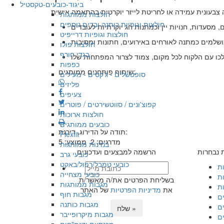
ביגוד-כובעים-טקסטיל
חולצות ממותגות
חולצות וגופיות כותנה ובדים נוספים
חולצות וגופיות דרייפיט
חולצות פולו
בגדי חורף
כפפות
שיתוף פותחנים ממותגים:
סופטשלים - ג'קטים - מעילים
פליזים
צעיפים
קפוצ'ונים / סווטשירטים / פוטרים
חולצות ארוכות
כובעים ממותגים
תודה על הדירוג, דירגת:
Flexfit
מדרגים:
2
ממוצע:
5
בנדנות ממותגות
ת נבחרות
הרשמה למבצעים ועדכונים
כובעי גרב
כובעי טמבל/רפול/באקט
ות
כובעי מצחייה
ת
בשליחת הפרטים את/ה מאשר/ת
מגבות ממותגות
ת
את
מדיניות הפרטיות
של האתר
מגבות חוף
ם
מגבות כותנה
ם
שלח »
מגבות מיקרופייבר
ם