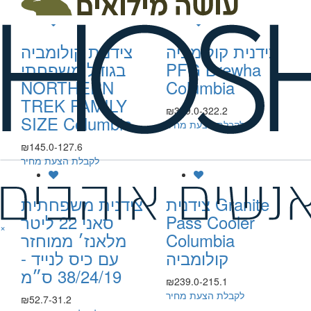
לקבלת הצעת מחיר
צידנית קולומביה
צידנית קולומביה
PFG Brewha
בגודל משפחתי
NORTHERN
Columbia
TREK FAMILY
₪379.0-322.2
SIZE Columbia
לקבלת הצעת מחיר
₪145.0-127.6
לקבלת הצעת מחיר
צידנית Granite
צידנית משפחתית
Pass Cooler
סאני 22 ליטר
×
Columbia
מלאנז׳ ממוחזר
קולומביה
עם כיס לנייד -
38/24/19 ס״מ
₪239.0-215.1
לקבלת הצעת מחיר
₪52.7-31.2