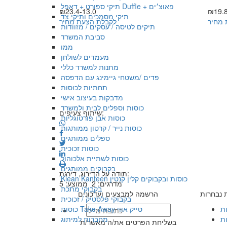
תיקי ספורט + דאפל Duffle + פאוצ׳ים
₪23.4-13.0
₪19.8
תיקי מסמכים ותיקי צד
 מחיר
לקבלת הצעת מחיר
תיקים לטיסה / עסקים / מזוודות
סביבת המשרד
ממו
מעמדים לשולחן
מתנות למשרד כללי
פדים /משטחי גיימינג עם הדפסה
תחתיות לכוסות
מדבקות בעיצוב אישי
כוסות וספלים לבית ולמשרד
שיתוף צעיפים:
כוסות אבן פורטוגליות
כוסות נייר / קרטון ממותגות
ספלים ממותגים
כוסות זכוכית
כוסות לשתיית אלכוהול
בקבוקים ממותגים
תודה על הדירוג, דירגת:
Klean Kanteen כוסות ובקבוקים קלין קנטין
מדרגים:
2
ממוצע:
5
בקבוקי מתכת
ת נבחרות
הרשמה למבצעים ועדכונים
בקבוקי פלסטיק / זכוכית
ות
כוסות Take Away טייק אווי
ת
מחברות למיתוג
בשליחת הפרטים את/ה מאשר/ת