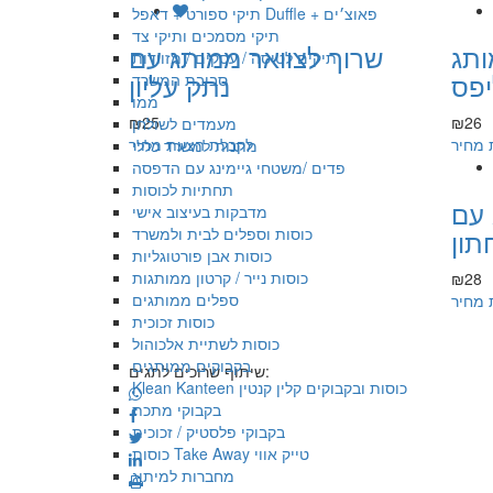
תיקי ספורט + דאפל Duffle + פאוצ׳ים
תיקי מסמכים ותיקי צד
ותג
שרוך לצוואר ממותג עם
תיקים לטיסה / עסקים / מזוודות
יפס
נתק עליון
סביבת המשרד
ממו
₪25
₪26
מעמדים לשולחן
 מחיר
לקבלת הצעת מחיר
מתנות למשרד כללי
פדים /משטחי גיימינג עם הדפסה
תחתיות לכוסות
 עם
מדבקות בעיצוב אישי
תון
כוסות וספלים לבית ולמשרד
כוסות אבן פורטוגליות
כוסות נייר / קרטון ממותגות
₪28
ספלים ממותגים
 מחיר
כוסות זכוכית
כוסות לשתיית אלכוהול
בקבוקים ממותגים
שיתוף שרוכים לתגים:
Klean Kanteen כוסות ובקבוקים קלין קנטין
בקבוקי מתכת
בקבוקי פלסטיק / זכוכית
כוסות Take Away טייק אווי
מחברות למיתוג