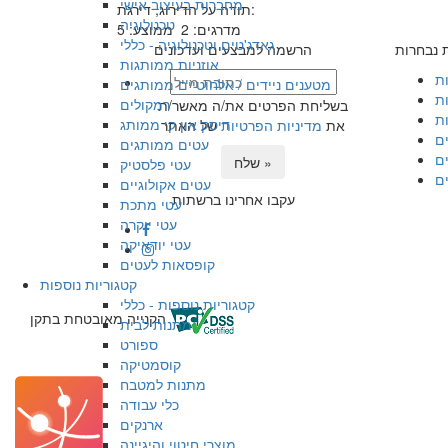
מחברות בעיצוב אישי
תודה על הדירוג, דירגת:
טכנולוגיה
מדרגים:
2
ממוצע:
5
גאדג'טים וטכנולוגיה - כללי
ת נבחרות
הרשמה למבצעים ועדכונים
אוזניות ממותגות
ות
מטענים ניידים / אלחוטיים ממותגים
ת
רמקולים
בשליחת הפרטים את/ה מאשר/ת
ת
דיסק און קי ממותג
את
מדיניות הפרטיות
של האתר
ם
עטים ממותגים
ם
שלח »
עטי פלסטיק
ם
עטים אקולוגיים
עקבו אחרינו ברשתות
עטי מתכת
עטי יוקרה
עטי יודאיקה
קופסאות לעטים
קטגוריות נוספות
קטגוריות נוספות - כללי
הקנייה מאובטחת בתקן
מתנות לבית
ספורט
קוסמטיקה
מתנות למטבח
כלי עבודה
ארנקים
מוצרי חיטוי והיגיינה