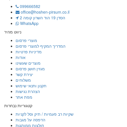
099666582
office@hoshen-pirsum.co.il
הסדן 19 הוד השרון קומה 2
WhatsApp
ניווט מהיר
מוצרי פרסום
המדריך המקיף למוצרי פרסום
מדיניות פרטיות
אודות
מוצרים שעשינו
מגזין חושן פרסום
יצירת קשר
משלוחים
תקנון ותנאי שימוש
הצהרת נגישות
מפת אתר
קטגוריות נבחרות
שקיות רב פעמיות / תיק וסל לקניות
הדפסה על מגבות
חולצות ממותגות