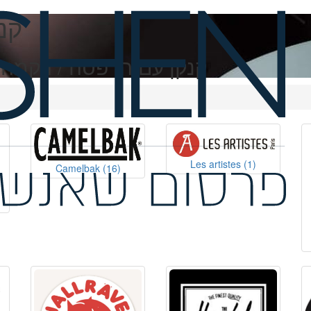
תיקי גב  Kanken
תיקי גב Fjallraven Kanken קנקן עם הדפסה /
Les artistes
(1)
Camelbak
(16)