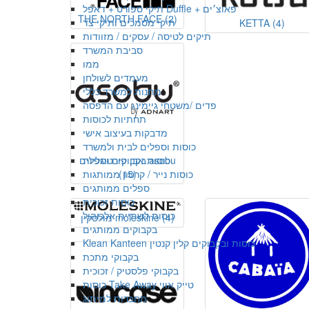
תיקי ספורט + דאפל Duffle + פאוצ׳ים
THE NORTH FACE
(2)
תיקי מסמכים ותיקי צד
KETTA
(4)
תיקים לטיסה / עסקים / מזוודות
סביבת המשרד
ממו
מעמדים לשולחן
מתנות למשרד כללי
פדים /משטחי גיימינג עם הדפסה
תחתיות לכוסות
מדבקות בעיצוב אישי
כוסות וספלים לבית ולמשרד
כוסות אבן פורטוגליות
בקבוקים וספלים asobu
כוסות נייר / קרטון ממותגות
(15)
ספלים ממותגים
כוסות זכוכית
כוסות לשתיית אלכוהול
(4)
מולסקין moleskine
בקבוקים ממותגים
Klean Kanteen כוסות ובקבוקים קלין קנטין
בקבוקי מתכת
בקבוקי פלסטיק / זכוכית
כוסות Take Away טייק אווי
מחברות למיתוג