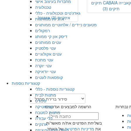
מחברות בעיצוב אישי
תיקים CABAIA קאבייה
טכנולוגיה
תיקים
(3)
גאדג'טים וטכנולוגיה - כללי
Incase אינקייס
(3)
אוזניות ממותגות
מטענים ניידים / אלחוטיים ממותגים
רמקולים
דיסק און קי ממותג
עטים ממותגים
עטי פלסטיק
עטים אקולוגיים
עטי מתכת
עטי יוקרה
עטי יודאיקה
קופסאות לעטים
קטגוריות נוספות
קטגוריות נוספות - כללי
מתנות לבית
ספורט
קוסמטיקה
ת נבחרות
הרשמה למבצעים ועדכונים
מתנות למטבח
ות
כלי עבודה
ת
בשליחת הפרטים את/ה מאשר/ת
ארנקים
ת
את
מדיניות הפרטיות
של האתר
מוצרי חיטוי והיגיינה