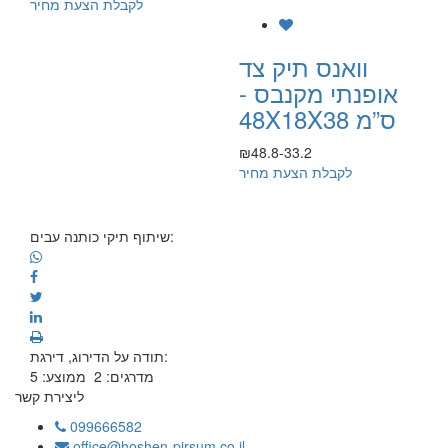
לקבלת הצעת מחיר
וואנס תיק צד
אופנתי מקנבס -
48X18X38 ס”מ
₪48.8-33.2
לקבלת הצעת מחיר
שיתוף תיקי כותנה עבים:
תודה על הדירוג, דירגת:
מדרגים:
2
ממוצע:
5
ליצירת קשר
099666582
office@hoshen-pirsum.co.il