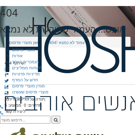
404
אופס... העמוד שביקשת לא נמצא
404! עמוד לא נמצא
חושן מוצרי פרסום
מוצרי פרסום
אודות
הנמכרים ביותר
שיתוף 404:
לקוחות ממליצים
מדיניות פרטיות
חדש על המדף
מגזין מוצרי פרסום
מוצרי פרסום שעשינו
יצירת קשר
תודה על הדירוג, דירגת:
מדרגים:
0
ממוצע:
5
ליצירת קשר
099666582
office@hoshen-pirsum.co.il
הסדן 19 הוד השרון קומה 2