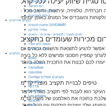
רטגיית שיווק יעילה לכל קהל
יום המשפחה
יום האישה
חברתית, טלוויזיה, עיתונות, וחשוב מכל -
אולמות וגני אירועים
כיפות לאירועים
כנסים ואירועים
מתנות לכנסים GIVEAWAY
צמידי סיליקון
תגים לעובד / לכנסים / שרוכים / יויואים
יויואים
מנשא לתג עובד
פשר להגיע לתוצאות והישגים גבוהים גם
שרוכים לתגים
מותגים
aztec
black+blum
Camelbak
columbia
Contigo בקבוקים וספלים
טיפים לבניית תקציב מוצרי קד"מ
KeepCup
KETTA
עיקר הוא לעבוד לפי תקציב מוגדר וליצור
LANDWAY
Les artistes
LEXON
ותג שלך ויוצרים הזדהות עם קהל היעד.
NIKE