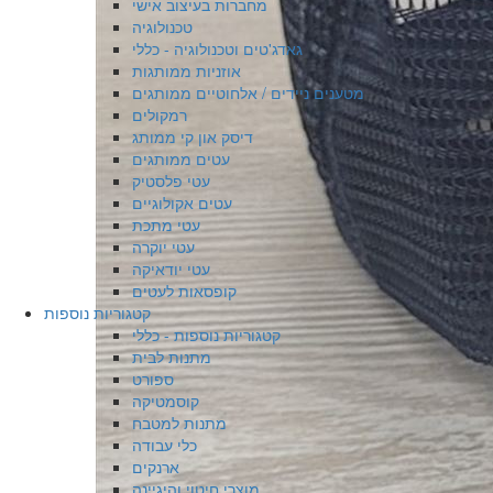
מחברות בעיצוב אישי
טכנולוגיה
גאדג'טים וטכנולוגיה - כללי
אוזניות ממותגות
מטענים ניידים / אלחוטיים ממותגים
רמקולים
דיסק און קי ממותג
עטים ממותגים
עטי פלסטיק
עטים אקולוגיים
עטי מתכת
עטי יוקרה
עטי יודאיקה
קופסאות לעטים
קטגוריות נוספות
קטגוריות נוספות - כללי
מתנות לבית
ספורט
קוסמטיקה
מתנות למטבח
כלי עבודה
ארנקים
מוצרי חיטוי והיגיינה