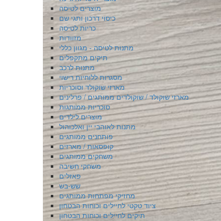
מוצרים לטיסה
כיסוי דרכון ותגי שם
כריות לטיסה
מזוודות
מתנות לטיסה - מגוון כללי
תיקים מתקפלים
מתנות לרכב
מסגרות ללוחיות רישוי
מארזי שוקולד וסוכריות
מארזי שוקולד / שוקולדים ממותגים / פרלינים
סוכריות ממותגות
מוצרים לילדים
מתנות לאוהבי יין ואלכוהול
פותחנים ממותגים
קופסאות / מארזים
משחקים ממותגים
משחקי חשיבה
פאזלים
שש-בש
מחזיקי מפתחות ממותגים
ציוד טקטי לחיילים וכוחות הבטחון
תיקים לחיילים וכוחות הבטחון