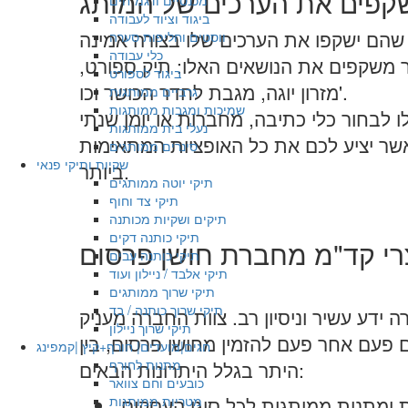
מכנסיים ודגמ"חים
ביגוד וציוד לעבודה
ווסטים וחליפות סערה
כלי עבודה
שר משקפים את הנושאים האלו: תיק ספורט,
ביגוד לספורט
מזרון יוגה, מגבת לחדר הכושר וכו'.
גרביים ממותגות
שמיכות ומגבות ממותגות
נעלי בית ממותגות
שר יציע לכם את כל האופציות המתאימות
סינרים ממותגים
שקיות ותיקי פנאי
ביותר.
תיקי יוטה ממותגים
תיקי צד וחוף
תיקים ושקיות מכותנה
תיקי כותנה דקים
תיקי כותנה עבים
תיקי אלבד / ניילון ועוד
תיקי שרוך ממותגים
תיקי שרוך כותנה / בד
ידע עשיר וניסיון רב. צוות החברה מעניק
תיקי שרוך ניילון
ם פעם אחר פעם להזמין מחושן פרסום, בין
חגים|מועדים| חורף+קיץ |קמפינג
מתנות לחורף
היתר בגלל היתרונות הבאים:
כובעים וחם צוואר
ות ומתנות ממותגות לכל סוגי העסקים,
מטריות ממותגות