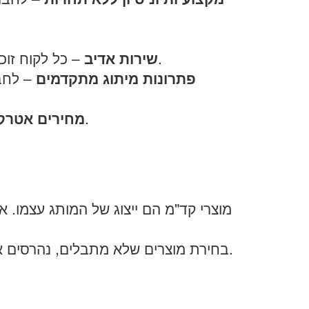
– כל לקוח זוכה לנציג שירות המלווה אותו לכל אורך שלבי ההזמנה ועד לאספקת המוצרים, וגם לאחר מכן.
שירות אדיב
פתרונות מיתוג מתקדמים
– לחבר
– החברה מתחייבת למוצרים מאיכות גבוהה במחירים אטרקטיביים ושווים לכל כיס.
מחירים אטרקט
מוצרי קד"מ הם ייצוג של המותג עצמו. אם
בחירת מוצרים שלא מתבלים, נהרסים או מתקלפים, תציג את החברה באור חיובי ותשאיר רושם טוב על לקוחות, ספקים ועובדים כאחד.