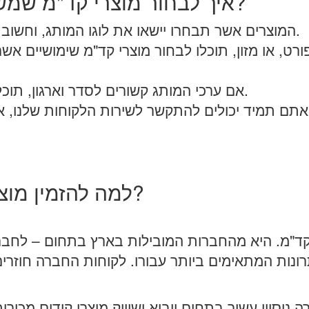
איך לבחור מוצרי קד"מ שמשקפים את הערכים של המותג?
המוצרים אשר תבחרו יישאו את לוגו המותג, וחשוב שהם ישקפו את הערכים שלו בצורה אמינה.
רט, או מזון, תוכלו לבחור מוצרי קד"מ שימושיים א
אם ערכי המותג קשורים לסדר וארגון, תוכלו לבחור כלי כתיבה, מחברות או יומן שנתי.
אתם תמיד יכולים להתקשר לשירות הלקוחות שלנו, א
למה להזמין מוצרי קד"מ מחברת חושן פרסום?
קד"מ. היא מהחברות המובילות בארץ בתחום – לחברה 
רונות המתאימים ביותר עבורו. לקוחות החברה חוזרי
 ניסיון עשיר בתחום ייבוא ושיווק מוצרי קידום מכיר