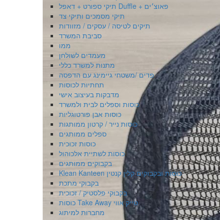
תיקי ספורט + דאפל Duffle + פאוצ׳ים
תיקי מסמכים ותיקי צד
תיקים לטיסה / עסקים / מזוודות
סביבת המשרד
ממו
מעמדים לשולחן
מתנות למשרד כללי
פדים /משטחי גיימינג עם הדפסה
תחתיות לכוסות
מדבקות בעיצוב אישי
כוסות וספלים לבית ולמשרד
כוסות אבן פורטוגליות
כוסות נייר / קרטון ממותגות
ספלים ממותגים
כוסות זכוכית
כוסות לשתיית אלכוהול
בקבוקים ממותגים
Klean Kanteen כוסות ובקבוקים קלין קנטין
בקבוקי מתכת
בקבוקי פלסטיק / זכוכית
כוסות Take Away טייק אווי
מחברות למיתוג