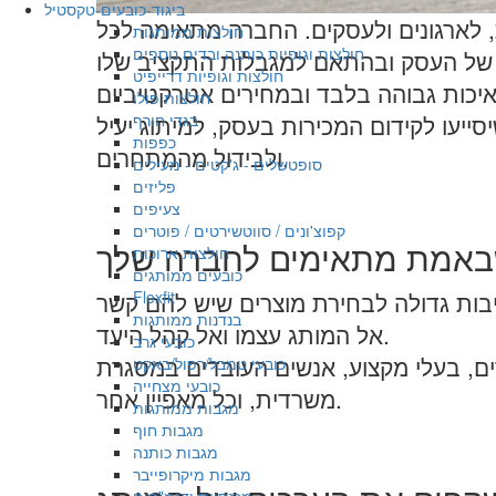
ביגוד-כובעים-טקסטיל
 לארגונים ולעסקים. החברה מתאימה לכל
חולצות ממותגות
חולצות וגופיות כותנה ובדים נוספים
חולצות וגופיות דרייפיט
חולצות פולו
בגדי חורף
יסייעו לקידום המכירות בעסק, למיתוג יעיל
כפפות
ולבידול מהמתחרים.
סופטשלים - ג'קטים - מעילים
פליזים
צעיפים
קפוצ'ונים / סווטשירטים / פוטרים
 שבאמת מתאימים לחברה שלך
חולצות ארוכות
כובעים ממותגים
Flexfit
יבות גדולה לבחירת מוצרים שיש להם קשר
בנדנות ממותגות
אל המותג עצמו ואל קהל היעד.
כובעי גרב
רים, בעלי מקצוע, אנשים העובדים במסגרת
כובעי טמבל/רפול/באקט
כובעי מצחייה
משרדית, וכל מאפיין אחר.
מגבות ממותגות
מגבות חוף
מגבות כותנה
מגבות מיקרופייבר