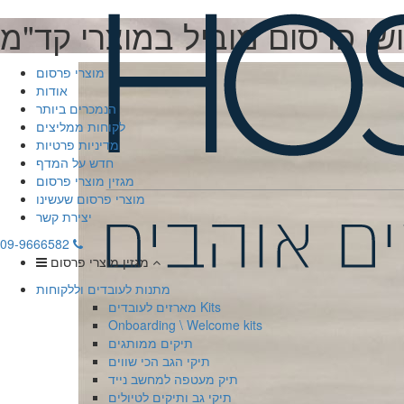
שן פרסום מוביל במוצרי קד"מ
מוצרי פרסום
אודות
הנמכרים ביותר
לקוחות ממליצים
מדיניות פרטיות
חדש על המדף
מגזין מוצרי פרסום
מוצרי פרסום שעשינו
יצירת קשר
09-9666582
מגזין מוצרי פרסום
מתנות לעובדים וללקוחות
מארזים לעובדים Kits
Onboarding \ Welcome kits
תיקים ממותגים
תיקי הגב הכי שווים
תיק מעטפה למחשב נייד
תיקי גב ותיקים לטיולים